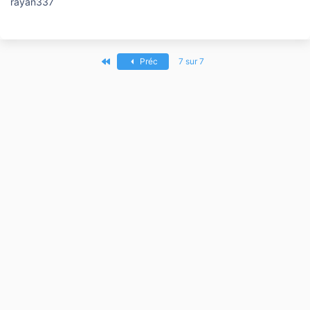
rayan337
Premier
Préc
7 sur 7