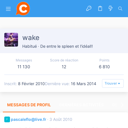
wake
Habitué
·
De
entre le spleen et l'idéal!!
Messages
Score de réaction
Points
11 130
12
6 810
Inscrit
8 Février 2010
Dernière vue
16 Mars 2014
Trouver
MESSAGES DE PROFIL
DERNIÈRES ACTIVITÉS
DERNIE
pascaleflo@live.fr
3 Août 2010
P