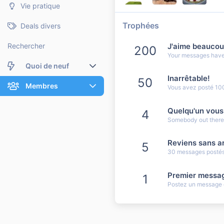
Vie pratique
Trophées
Deals divers
J'aime beauco
Rechercher
200
Your messages have 
Quoi de neuf
Inarrêtable!
50
Nouveaux messages
Membres
Vous avez posté 10
Membres en ligne
Nouveaux messages de profil
Quelqu'un vous
4
Somebody out there r
Dernières activités
Nouveaux messages de profil
Reviens sans ar
5
Rechercher dans les messages de profil
30 messages postés.
Premier messa
1
Postez un message q