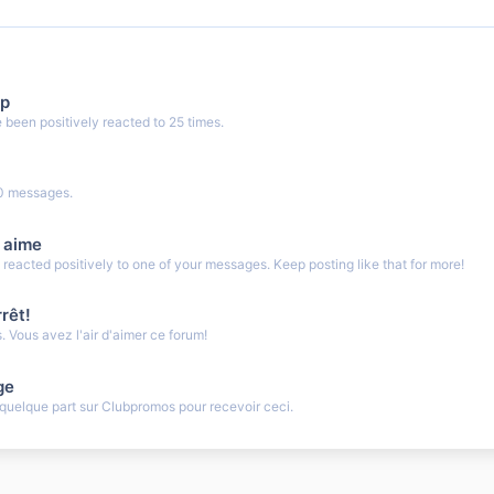
up
been positively reacted to 25 times.
0 messages.
 aime
eacted positively to one of your messages. Keep posting like that for more!
rêt!
 Vous avez l'air d'aimer ce forum!
ge
uelque part sur Clubpromos pour recevoir ceci.