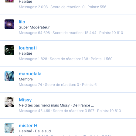
Habitué
Messages
2 098
Score de réaction
0
Points
556
lilo
Super Modérateur
Messages
64 698
Score de réaction
15 444
Points
10 810
loubnati
Habitué
Messages
1 828
Score de réaction
138
Points
1 560
manuelala
Membre
Messages
74
Score de réaction
0
Points
6
Missy
Ne dites pas merci mais Missy
·
De
France ...
Messages
45 469
Score de réaction
3 597
Points
10 810
mister H
Habitué
·
De
le sud