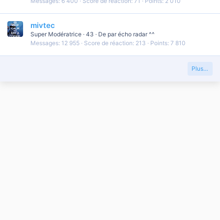
Messages
6 400
Score de réaction
71
Points
2 010
mivtec
Super Modératrice
·
43
·
De
par écho radar ^^
Messages
12 955
Score de réaction
213
Points
7 810
Plus…