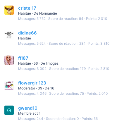
cristel17
Habitué
·
De
Normandie
Messages
5 752
Score de réaction
94
Points
2 010
didine66
Habitué
Messages
5 624
Score de réaction
284
Points
3 810
ffl87
Habitué
·
56
·
De
limoges
Messages
3 002
Score de réaction
179
Points
2 810
flowergirl123
Moderator
·
39
·
De
16
Messages
4 346
Score de réaction
75
Points
2 010
gwend10
G
Membre actif
Messages
244
Score de réaction
0
Points
56