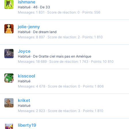
ishmane
Habitué
·
46
·
De
33
Messages
1 831
Score de réaction
0
Points
556
jolie-jenny
Habitué
·
De
dream land
Messages
8 897
Score de réaction
2
Points
1 810
Joyce
Habitué
·
De
Gratte ciel mais pas en Amérique
Messages
18 689
Score de réaction
1 743
Points
10 810
kisscool
Habitué
Messages
4 678
Score de réaction
0
Points
1 806
kriket
Habitué
Messages
2 923
Score de réaction
3
Points
1 810
liberty19