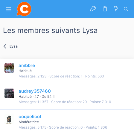
Les membres suivants Lysa
Lysa
ambbre
Habitué
Messages
2 123
Score de réaction
1
Points
560
audrey357460
Habitué
·
47
·
De
54 !!!
Messages
11 357
Score de réaction
29
Points
7 010
coquelicot
Modératrice
Messages
5 175
Score de réaction
0
Points
1 806