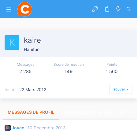
kaire
K
Habitué
Messages
Score de réaction
Points
2 285
149
1 560
Inscrit
22 Mars 2012
Trouver
MESSAGES DE PROFIL
DERNIÈRES ACTIVITÉS
DERNIE
Joyce
10 Décembre 2013