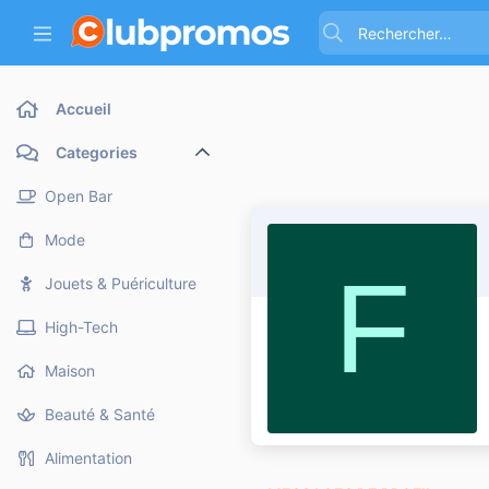
Accueil
Categories
Open Bar
Mode
F
Jouets & Puériculture
High-Tech
Maison
Beauté & Santé
Alimentation