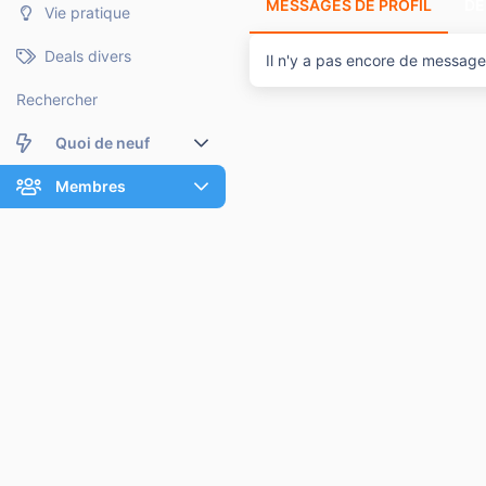
MESSAGES DE PROFIL
DE
Vie pratique
Deals divers
Il n'y a pas encore de message d
Rechercher
Quoi de neuf
Nouveaux messages
Membres
Membres en ligne
Nouveaux messages de profil
Dernières activités
Nouveaux messages de profil
Rechercher dans les messages de profil