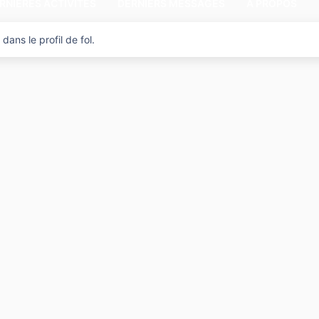
RNIÈRES ACTIVITÉS
DERNIERS MESSAGES
A PROPOS
ans le profil de fol.