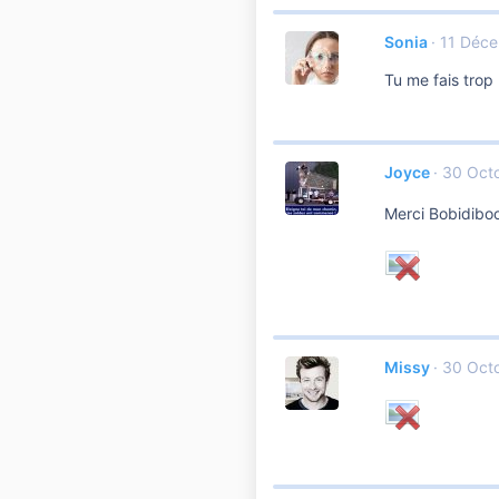
Sonia
11 Déc
Tu me fais trop 
Joyce
30 Oct
Merci Bobidibo
Missy
30 Oct