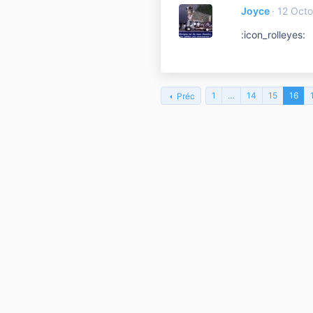
Joyce
12 Octo
:icon_rolleyes:
1
…
14
15
16
Préc