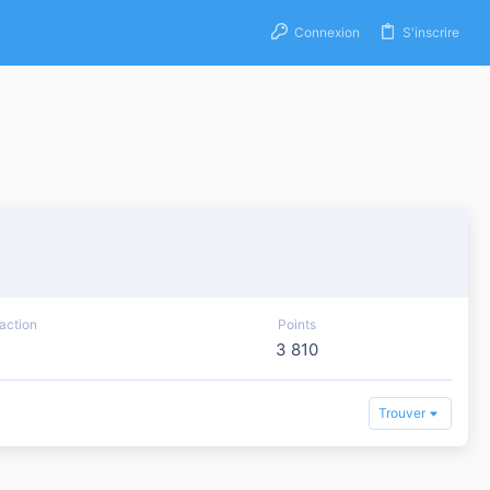
Connexion
S'inscrire
action
Points
3 810
Trouver