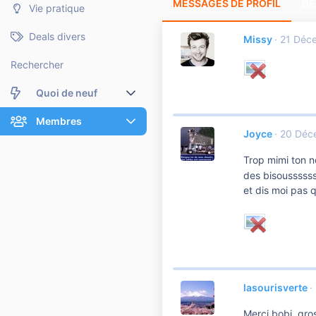
MESSAGES DE PROFIL
DE
Vie pratique
Deals divers
Missy
21 Déc
Rechercher
Quoi de neuf
Nouveaux messages
Membres
Joyce
20 Déc
Membres en ligne
Nouveaux messages de profil
Trop mimi ton n
des bisoussssss
Dernières activités
Nouveaux messages de profil
et dis moi pas 
Rechercher dans les messages de profil
lasourisverte
Merci bobi, gro