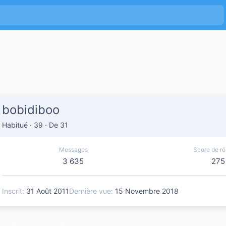
bobidiboo
Habitué
·
39
·
De
31
Messages
Score de ré
3 635
275
Inscrit
31 Août 2011
Dernière vue
15 Novembre 2018