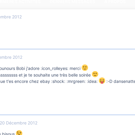
RNIÈRES ACTIVITÉS
DERNIERS MESSAGES
A PROPOS
embre 2012
embre 2012
ounours Bobi j'adore :icon_rolleyes: merci
ssssssss et je te souhaite une très belle soirée
que t'es encore chez ebay :shock: :mrgreen: :idea:
:-D dansenatte
20 Décembre 2012
s bisous