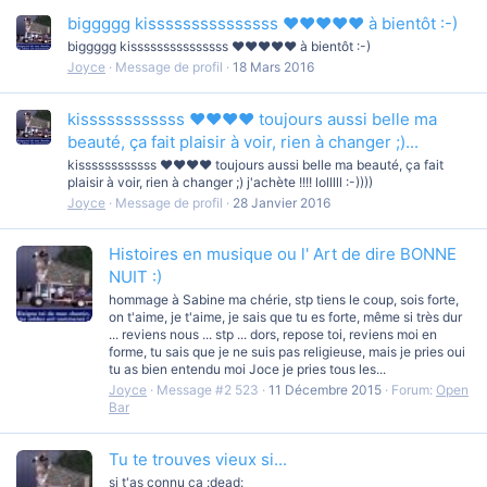
biggggg kisssssssssssssss ♥♥♥♥♥ à bientôt :-)
biggggg kisssssssssssssss ♥♥♥♥♥ à bientôt :-)
Joyce
Message de profil
18 Mars 2016
kissssssssssss ♥♥♥♥ toujours aussi belle ma
beauté, ça fait plaisir à voir, rien à changer ;)...
kissssssssssss ♥♥♥♥ toujours aussi belle ma beauté, ça fait
plaisir à voir, rien à changer ;) j'achète !!!! lolllll :-))))
Joyce
Message de profil
28 Janvier 2016
Histoires en musique ou l' Art de dire BONNE
NUIT :)
hommage à Sabine ma chérie, stp tiens le coup, sois forte,
on t'aime, je t'aime, je sais que tu es forte, même si très dur
... reviens nous ... stp ... dors, repose toi, reviens moi en
forme, tu sais que je ne suis pas religieuse, mais je pries oui
tu as bien entendu moi Joce je pries tous les...
Joyce
Message #2 523
11 Décembre 2015
Forum:
Open
Bar
Tu te trouves vieux si...
si t'as connu ça :dead: