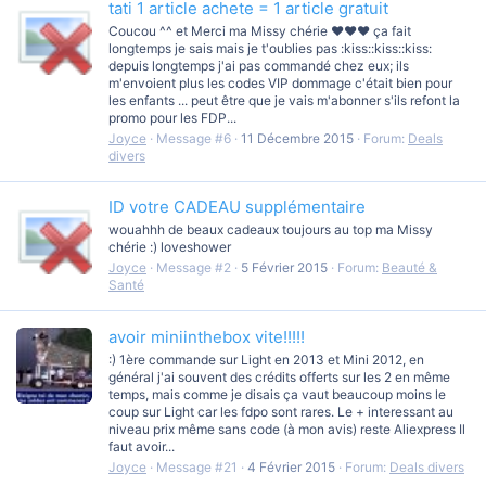
tati 1 article achete = 1 article gratuit
Coucou ^^ et Merci ma Missy chérie ♥♥♥ ça fait
longtemps je sais mais je t'oublies pas :kiss::kiss::kiss:
depuis longtemps j'ai pas commandé chez eux; ils
m'envoient plus les codes VIP dommage c'était bien pour
les enfants ... peut être que je vais m'abonner s'ils refont la
promo pour les FDP...
Joyce
Message #6
11 Décembre 2015
Forum:
Deals
divers
ID votre CADEAU supplémentaire
wouahhh de beaux cadeaux toujours au top ma Missy
chérie :) loveshower
Joyce
Message #2
5 Février 2015
Forum:
Beauté &
Santé
avoir miniinthebox vite!!!!!
:) 1ère commande sur Light en 2013 et Mini 2012, en
général j'ai souvent des crédits offerts sur les 2 en même
temps, mais comme je disais ça vaut beaucoup moins le
coup sur Light car les fdpo sont rares. Le + interessant au
niveau prix même sans code (à mon avis) reste Aliexpress Il
faut avoir...
Joyce
Message #21
4 Février 2015
Forum:
Deals divers