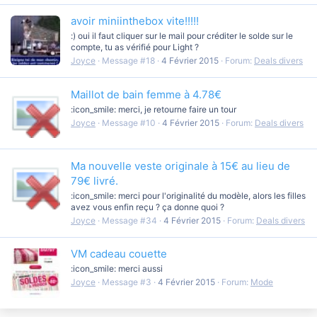
avoir miniinthebox vite!!!!!
:) oui il faut cliquer sur le mail pour créditer le solde sur le
compte, tu as vérifié pour Light ?
Joyce
Message #18
4 Février 2015
Forum:
Deals divers
Maillot de bain femme à 4.78€
:icon_smile: merci, je retourne faire un tour
Joyce
Message #10
4 Février 2015
Forum:
Deals divers
Ma nouvelle veste originale à 15€ au lieu de
79€ livré.
:icon_smile: merci pour l'originalité du modèle, alors les filles
avez vous enfin reçu ? ça donne quoi ?
Joyce
Message #34
4 Février 2015
Forum:
Deals divers
VM cadeau couette
:icon_smile: merci aussi
Joyce
Message #3
4 Février 2015
Forum:
Mode