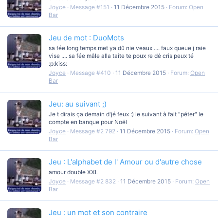
Joyce
Message #151
11 Décembre 2015
Forum:
Open
Bar
Jeu de mot : DuoMots
sa fée long temps met ya dû nie veaux .... faux queue j raie
vise .... sa fée mâle alla taite te poux re dé cris peux té
:p:kiss:
Joyce
Message #410
11 Décembre 2015
Forum:
Open
Bar
Jeu: au suivant ;)
Je t dirais ça demain d'jé feux :) le suivant à fait "péter" le
compte en banque pour Noël
Joyce
Message #2 792
11 Décembre 2015
Forum:
Open
Bar
Jeu : L'alphabet de l' Amour ou d'autre chose
amour double XXL
Joyce
Message #2 832
11 Décembre 2015
Forum:
Open
Bar
Jeu : un mot et son contraire