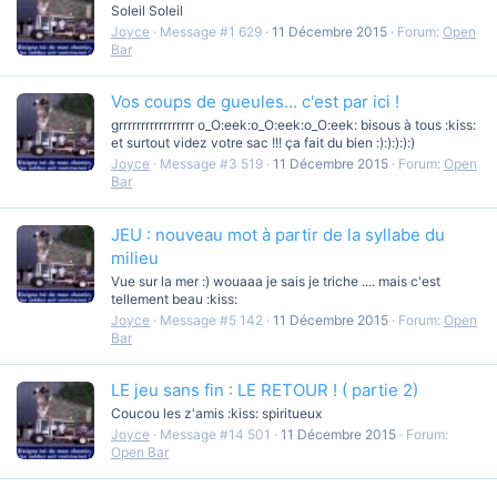
Soleil Soleil
Joyce
Message #1 629
11 Décembre 2015
Forum:
Open
Bar
Vos coups de gueules... c'est par ici !
grrrrrrrrrrrrrrrrr o_O:eek:o_O:eek:o_O:eek: bisous à tous :kiss:
et surtout videz votre sac !!! ça fait du bien :):):):):)
Joyce
Message #3 519
11 Décembre 2015
Forum:
Open
Bar
JEU : nouveau mot à partir de la syllabe du
milieu
Vue sur la mer :) wouaaa je sais je triche .... mais c'est
tellement beau :kiss:
Joyce
Message #5 142
11 Décembre 2015
Forum:
Open
Bar
LE jeu sans fin : LE RETOUR ! ( partie 2)
Coucou les z'amis :kiss: spiritueux
Joyce
Message #14 501
11 Décembre 2015
Forum:
Open Bar