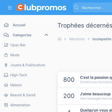
Trophées décernés 
Accueil
Categories
Membres
toutepetite
Open Bar
Mode
Jouets & Puériculture
High-Tech
C'est la passion 
800
Content you have poste
Maison
J'aime beaucoup
200
Beauté & Santé
Your messages have bee
Alimentation
Quelqu'un vous a