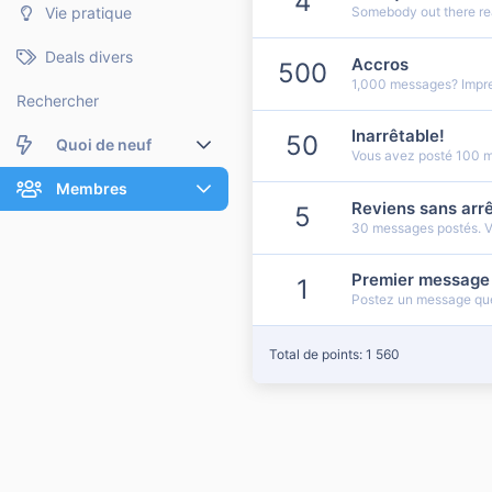
4
Vie pratique
Somebody out there rea
Deals divers
Accros
500
1,000 messages? Impre
Rechercher
Inarrêtable!
50
Quoi de neuf
Vous avez posté 100 
Nouveaux messages
Membres
Reviens sans arrê
5
30 messages postés. Vo
Membres en ligne
Nouveaux messages de profil
Dernières activités
Nouveaux messages de profil
Premier message
1
Postez un message que
Rechercher dans les messages de profil
Total de points: 1 560