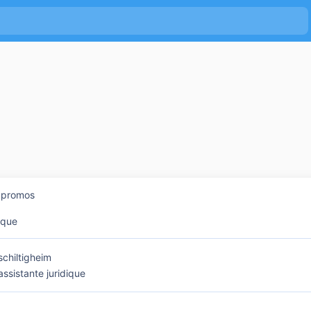
s promos
nque
schiltigheim
assistante juridique