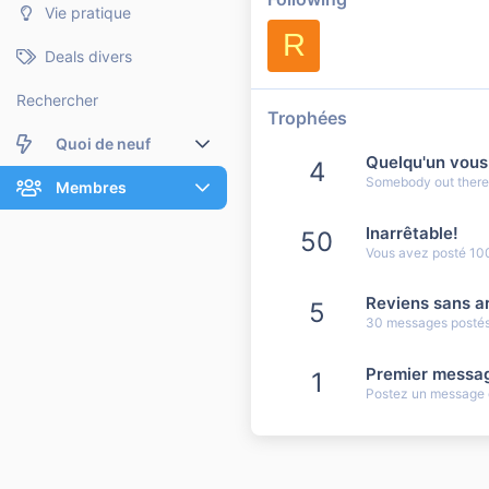
Vie pratique
R
Deals divers
Rechercher
Trophées
Quoi de neuf
Quelqu'un vous
4
Somebody out there r
Nouveaux messages
Membres
Membres en ligne
Nouveaux messages de profil
Inarrêtable!
50
Vous avez posté 10
Dernières activités
Nouveaux messages de profil
Reviens sans ar
5
Rechercher dans les messages de profil
30 messages postés.
Premier messa
1
Postez un message q