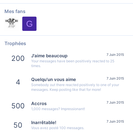
Mes fans
G
Trophées
7 Juin 2015
J'aime beaucoup
200
Your messages have been positively reacted to 25
times.
7 Juin 2015
Quelqu'un vous aime
4
Somebody out there reacted positively to one of your
messages. Keep posting like that for more!
7 Juin 2015
Accros
500
1,000 messages? Impressionant!
7 Juin 2015
Inarrêtable!
50
Vous avez posté 100 messages.