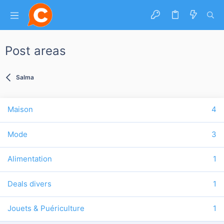
Post areas
Salma
Maison
4
Mode
3
Alimentation
1
Deals divers
1
Jouets & Puériculture
1