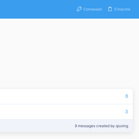
Connexion
S'inscrire
6
3
9 messages created by qiuxing