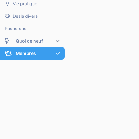
Vie pratique
Deals divers
Rechercher
Quoi de neuf
Nouveaux messages
Membres
Membres en ligne
Nouveaux messages de profil
Dernières activités
Nouveaux messages de profil
Rechercher dans les messages de profil