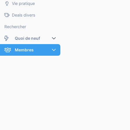
Vie pratique
Deals divers
Rechercher
Quoi de neuf
Nouveaux messages
Membres
Membres en ligne
Nouveaux messages de profil
Dernières activités
Nouveaux messages de profil
Rechercher dans les messages de profil