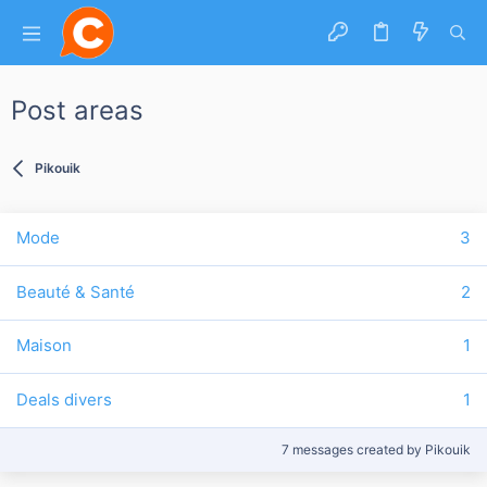
Post areas
Pikouik
Mode
3
Beauté & Santé
2
Maison
1
Deals divers
1
7 messages created by Pikouik