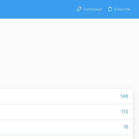
Connexion
S'inscrire
146
110
16