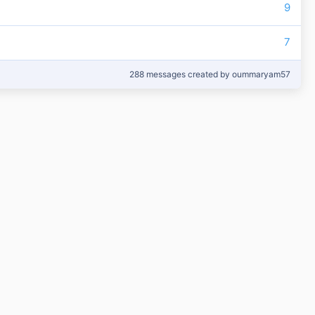
9
7
288 messages created by oummaryam57