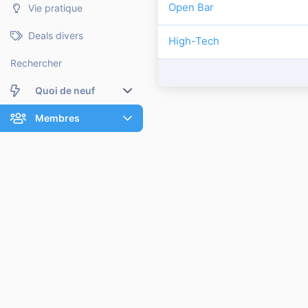
Open Bar
Vie pratique
Deals divers
High-Tech
Rechercher
Quoi de neuf
Nouveaux messages
Membres
Membres en ligne
Nouveaux messages de profil
Dernières activités
Nouveaux messages de profil
Rechercher dans les messages de profil