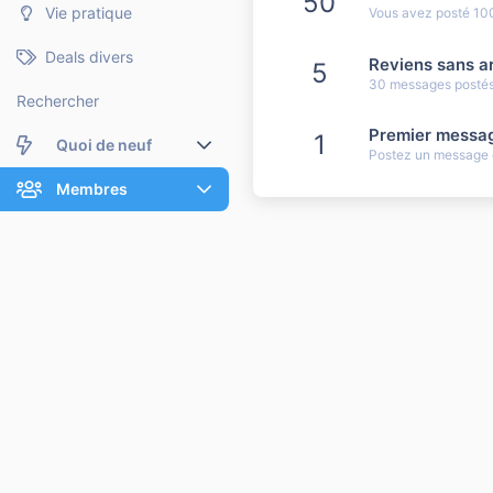
50
Vie pratique
Vous avez posté 10
Deals divers
Reviens sans ar
5
30 messages postés.
Rechercher
Premier messa
1
Quoi de neuf
Postez un message q
Nouveaux messages
Membres
Membres en ligne
Nouveaux messages de profil
Dernières activités
Nouveaux messages de profil
Rechercher dans les messages de profil