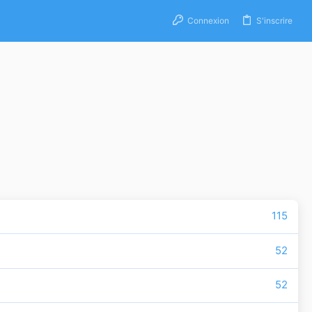
Connexion
S'inscrire
115
52
52