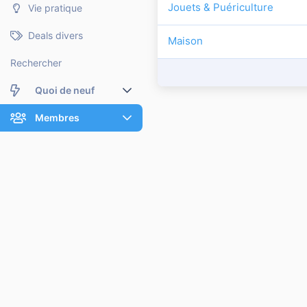
Jouets & Puériculture
Vie pratique
Deals divers
Maison
Rechercher
Quoi de neuf
Nouveaux messages
Membres
Membres en ligne
Nouveaux messages de profil
Dernières activités
Nouveaux messages de profil
Rechercher dans les messages de profil