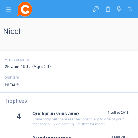
Nicol
Anniversaire
25 Juin 1997 (Age: 29)
Gendre
Female
Trophées
1 Juillet 2019
Quelqu'un vous aime
4
Somebody out there reacted positively to one of your
messages. Keep posting like that for more!
31 Mai 2019