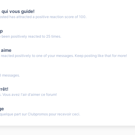
n qui vous guide!
ted has attracted a positive reaction score of 100.
up
been positively reacted to 25 times.
 aime
eacted positively to one of your messages. Keep posting like that for more!
0 messages.
rêt!
 Vous avez l'air d'aimer ce forum!
ge
uelque part sur Clubpromos pour recevoir ceci.