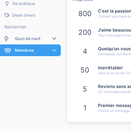
Vie pratique
C'est la passio
800
Deals divers
Content you have pos
Rechercher
J'aime beauco
200
Your messages have 
Quoi de neuf
Quelqu'un vous
4
Nouveaux messages
Membres
Somebody out there r
Membres en ligne
Nouveaux messages de profil
Inarrêtable!
50
Vous avez posté 10
Dernières activités
Nouveaux messages de profil
Rechercher dans les messages de profil
Reviens sans ar
5
30 messages postés.
Premier messa
1
Postez un message q