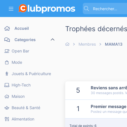
Trophées décerné
Accueil
Categories
Membres
MAMA13
Open Bar
Mode
Jouets & Puériculture
High-Tech
Reviens sans arrê
5
30 messages postés. Vo
Maison
Premier message
1
Beauté & Santé
Postez un message que
Alimentation
Total de points: 6