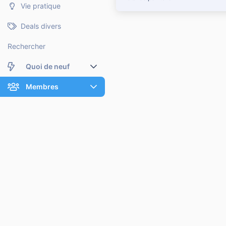
Vie pratique
Deals divers
Rechercher
Quoi de neuf
Nouveaux messages
Membres
Membres en ligne
Nouveaux messages de profil
Dernières activités
Nouveaux messages de profil
Rechercher dans les messages de profil