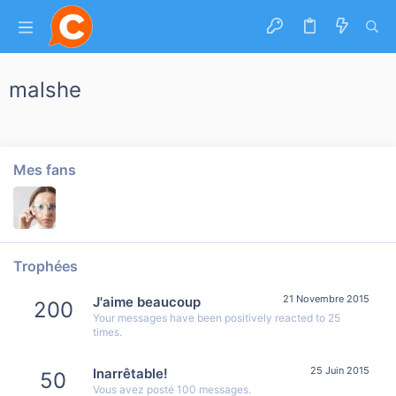
malshe
Mes fans
Trophées
21 Novembre 2015
J'aime beaucoup
200
Your messages have been positively reacted to 25
times.
25 Juin 2015
Inarrêtable!
50
Vous avez posté 100 messages.