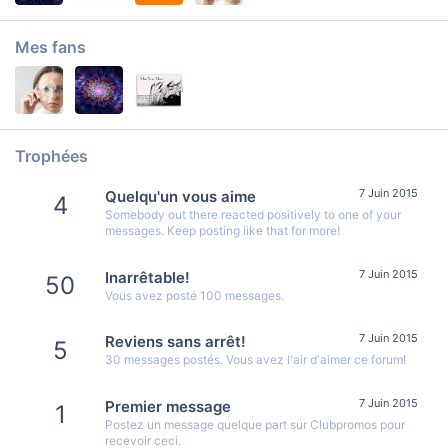
Mes fans
Trophées
7 Juin 2015
Quelqu'un vous aime
4
Somebody out there reacted positively to one of your
messages. Keep posting like that for more!
7 Juin 2015
Inarrêtable!
50
Vous avez posté 100 messages.
7 Juin 2015
Reviens sans arrêt!
5
30 messages postés. Vous avez l'air d'aimer ce forum!
7 Juin 2015
Premier message
1
Postez un message quelque part sur Clubpromos pour
recevoir ceci.