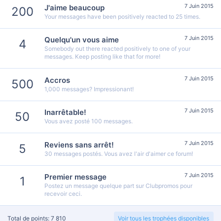
7 Juin 2015
J'aime beaucoup
200
Your messages have been positively reacted to 25 times.
7 Juin 2015
Quelqu'un vous aime
4
Somebody out there reacted positively to one of your
messages. Keep posting like that for more!
7 Juin 2015
Accros
500
1,000 messages? Impressionant!
7 Juin 2015
Inarrêtable!
50
Vous avez posté 100 messages.
7 Juin 2015
Reviens sans arrêt!
5
30 messages postés. Vous avez l'air d'aimer ce forum!
7 Juin 2015
Premier message
1
Postez un message quelque part sur Clubpromos pour
recevoir ceci.
Total de points: 7 810
Voir tous les trophées disponibles