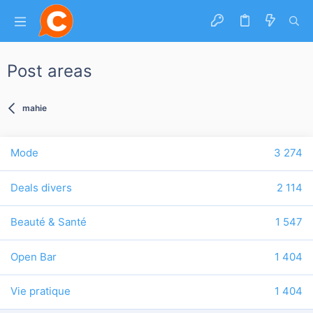
Post areas
mahie
Mode
3 274
Deals divers
2 114
Beauté & Santé
1 547
Open Bar
1 404
Vie pratique
1 404