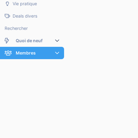
Vie pratique
Deals divers
Rechercher
Quoi de neuf
Nouveaux messages
Membres
Membres en ligne
Nouveaux messages de profil
Dernières activités
Nouveaux messages de profil
Rechercher dans les messages de profil