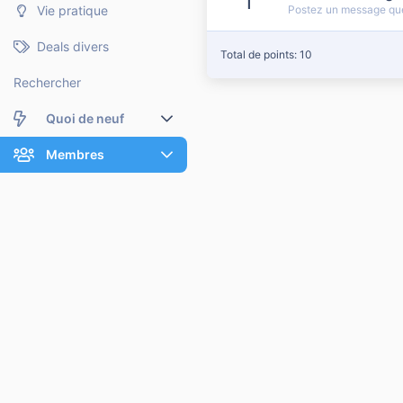
1
Vie pratique
Postez un message que
Deals divers
Total de points: 10
Rechercher
Quoi de neuf
Nouveaux messages
Membres
Membres en ligne
Nouveaux messages de profil
Dernières activités
Nouveaux messages de profil
Rechercher dans les messages de profil