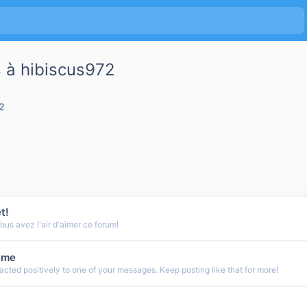
 à hibiscus972
2
t!
us avez l'air d'aimer ce forum!
ime
cted positively to one of your messages. Keep posting like that for more!