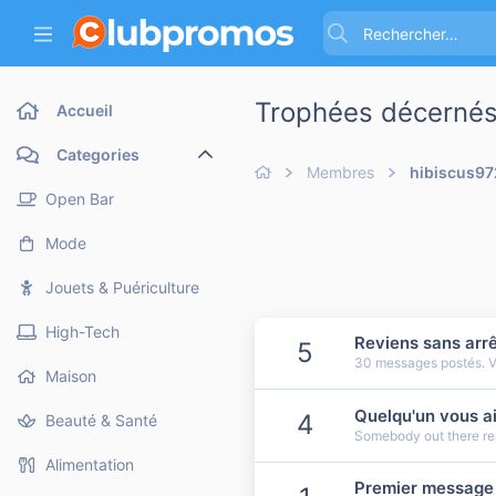
Trophées décernés
Accueil
Categories
Membres
hibiscus97
Open Bar
Mode
Jouets & Puériculture
High-Tech
Reviens sans arrê
5
30 messages postés. Vo
Maison
Quelqu'un vous a
4
Beauté & Santé
Somebody out there rea
Alimentation
Premier message