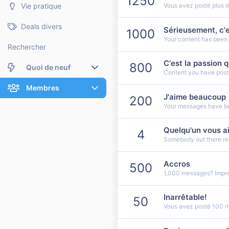
1250
Vie pratique
Vous avez posté plus 
Deals divers
Sérieusement, c'e
1000
Your content has been 
Rechercher
C'est la passion 
800
Quoi de neuf
Content you have poste
Nouveaux messages
Membres
J'aime beaucoup
200
Your messages have bee
Membres en ligne
Nouveaux messages de profil
Dernières activités
Nouveaux messages de profil
Quelqu'un vous a
4
Somebody out there rea
Rechercher dans les messages de profil
Accros
500
1,000 messages? Impre
Inarrêtable!
50
Vous avez posté 100 