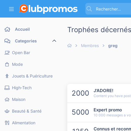
Trophées décernés
Accueil
Categories
Membres
greg
Open Bar
Mode
Jouets & Puériculture
High-Tech
J'ADORE!
2000
Content you have poste
Maison
Expert promo
5000
Beauté & Santé
10 000 messages a votr
Alimentation
Connus et reconn