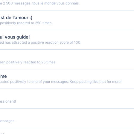
de 2 500 messages, tous le monde vous connais.
st de l'amour :)
positively reacted to 250 times.
qui vous guide!
d has attracted a positive reaction score of 100.
n positively reacted to 25 times.
ime
cted positively to one of your messages. Keep posting like that for more!
ssionant!
messages.