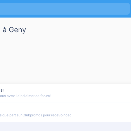
 à Geny
t!
us avez l'air d'aimer ce forum!
lque part sur Clubpromos pour recevoir ceci.