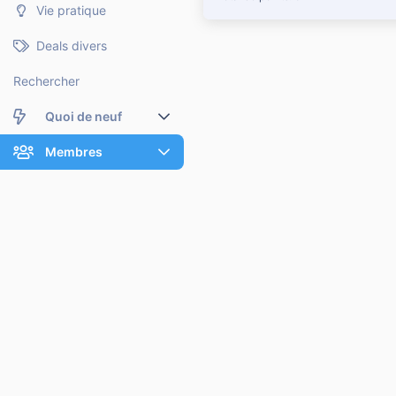
Vie pratique
Deals divers
Rechercher
Quoi de neuf
Nouveaux messages
Membres
Membres en ligne
Nouveaux messages de profil
Dernières activités
Nouveaux messages de profil
Rechercher dans les messages de profil