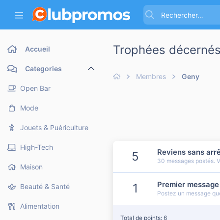
Trophées décernés
Accueil
Categories
Membres
Geny
Open Bar
Mode
Jouets & Puériculture
High-Tech
Reviens sans arrê
5
30 messages postés. Vo
Maison
Premier message
1
Beauté & Santé
Postez un message que
Alimentation
Total de points: 6