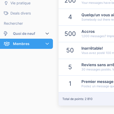
200
Vie pratique
Your messages have bee
Deals divers
Quelqu'un vous a
4
Somebody out there rea
Rechercher
Accros
500
Quoi de neuf
1,000 messages? Impre
Nouveaux messages
Membres
Inarrêtable!
50
Vous avez posté 100 
Membres en ligne
Nouveaux messages de profil
Dernières activités
Nouveaux messages de profil
Reviens sans arrê
5
30 messages postés. Vo
Rechercher dans les messages de profil
Premier message
1
Postez un message que
Total de points: 2 810