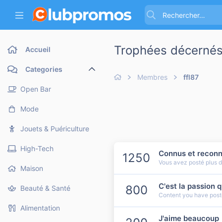
Trophées décernés 
Accueil
Categories
Membres
ffl87
Open Bar
Mode
Jouets & Puériculture
High-Tech
Connus et reconn
1250
Vous avez posté plus 
Maison
C'est la passion 
800
Beauté & Santé
Content you have poste
Alimentation
J'aime beaucoup