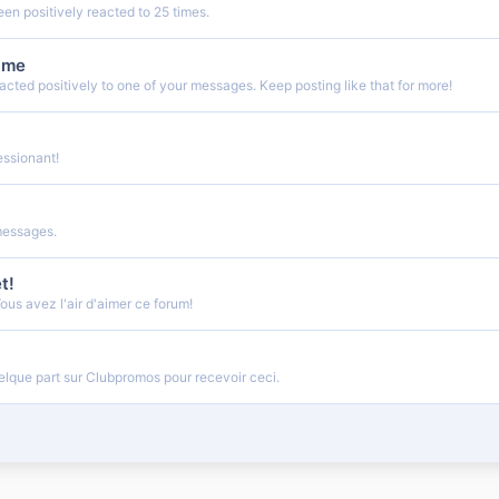
n positively reacted to 25 times.
ime
cted positively to one of your messages. Keep posting like that for more!
ssionant!
messages.
t!
us avez l'air d'aimer ce forum!
lque part sur Clubpromos pour recevoir ceci.