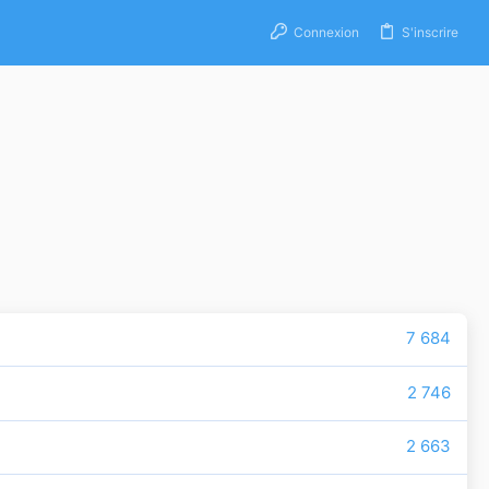
Connexion
S'inscrire
7 684
2 746
2 663