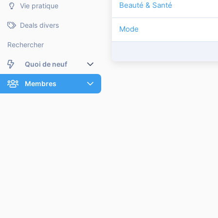
Beauté & Santé
Vie pratique
Deals divers
Mode
Rechercher
Quoi de neuf
Nouveaux messages
Membres
Membres en ligne
Nouveaux messages de profil
Dernières activités
Nouveaux messages de profil
Rechercher dans les messages de profil