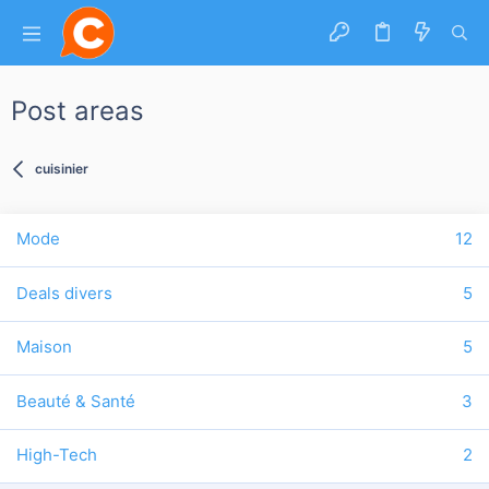
Post areas
cuisinier
Mode
12
Deals divers
5
Maison
5
Beauté & Santé
3
High-Tech
2