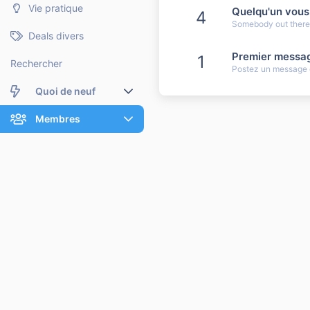
Vie pratique
Quelqu'un vous
4
Somebody out there r
Deals divers
Premier messa
1
Rechercher
Postez un message q
Quoi de neuf
Nouveaux messages
Membres
Membres en ligne
Nouveaux messages de profil
Dernières activités
Nouveaux messages de profil
Rechercher dans les messages de profil