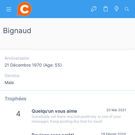
Bignaud
Anniversaire
21 Décembre 1970 (Age: 55)
Gendre
Male
Trophées
20 Mai 2021
Quelqu'un vous aime
4
Somebody out there reacted positively to one of your
messages. Keep posting like that for more!
29 Février 2020