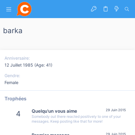
barka
Anniversaire
12 Juillet 1985 (Age: 41)
Gendre
Female
Trophées
29 Juin 2015
Quelqu'un vous aime
4
Somebody out there reacted positively to one of your
messages. Keep posting like that for more!
29 Juin 2015