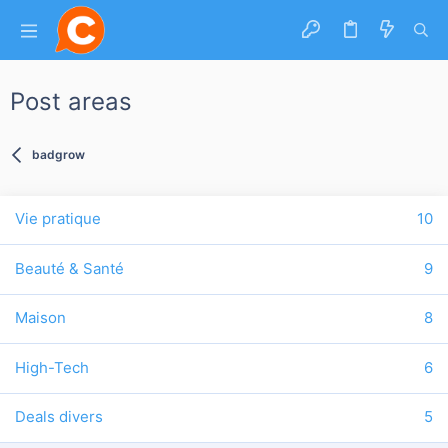
Post areas
badgrow
Vie pratique
10
Beauté & Santé
9
Maison
8
High-Tech
6
Deals divers
5