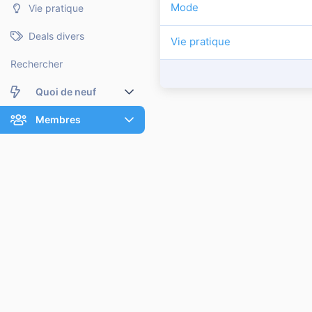
Mode
Vie pratique
Deals divers
Vie pratique
Rechercher
Quoi de neuf
Nouveaux messages
Membres
Membres en ligne
Nouveaux messages de profil
Dernières activités
Nouveaux messages de profil
Rechercher dans les messages de profil