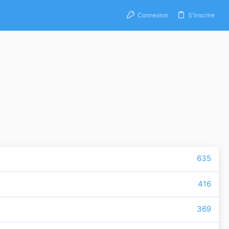
Connexion
S'inscrire
635
416
369