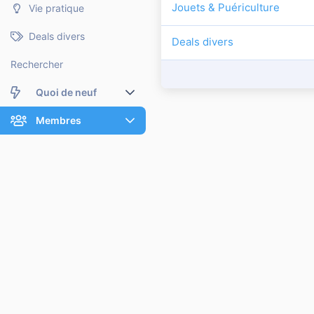
Jouets & Puériculture
Vie pratique
Deals divers
Deals divers
Rechercher
Quoi de neuf
Nouveaux messages
Membres
Membres en ligne
Nouveaux messages de profil
Dernières activités
Nouveaux messages de profil
Rechercher dans les messages de profil