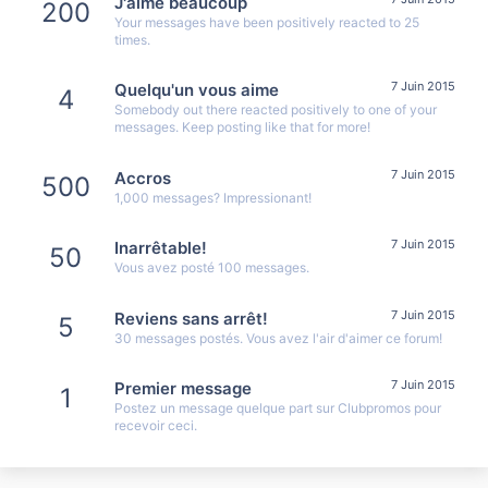
J'aime beaucoup
200
Your messages have been positively reacted to 25
times.
7 Juin 2015
Quelqu'un vous aime
4
Somebody out there reacted positively to one of your
messages. Keep posting like that for more!
7 Juin 2015
Accros
500
1,000 messages? Impressionant!
7 Juin 2015
Inarrêtable!
50
Vous avez posté 100 messages.
7 Juin 2015
Reviens sans arrêt!
5
30 messages postés. Vous avez l'air d'aimer ce forum!
7 Juin 2015
Premier message
1
Postez un message quelque part sur Clubpromos pour
recevoir ceci.