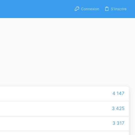
Connexion
S'inscrire
4 147
3 425
3 317