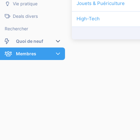
Jouets & Puériculture
Vie pratique
Deals divers
High-Tech
Rechercher
Quoi de neuf
Nouveaux messages
Membres
Membres en ligne
Nouveaux messages de profil
Dernières activités
Nouveaux messages de profil
Rechercher dans les messages de profil