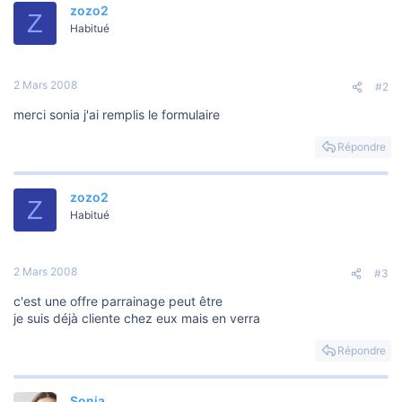
zozo2
Z
Habitué
2 Mars 2008
#2
merci sonia j'ai remplis le formulaire
Répondre
zozo2
Z
Habitué
2 Mars 2008
#3
c'est une offre parrainage peut être
je suis déjà cliente chez eux mais en verra
Répondre
Sonia