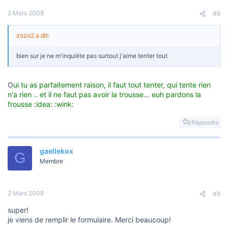
2 Mars 2008
#8
zozo2 a dit:
bien sur je ne m'inquiète pas surtout j'aime tenter tout
O
ui tu as parfaitement raison, il faut tout tenter, qui tente rien
n'a rien .. et il ne faut pas avoir la trousse... euh pardons la
frousse :idea: :wink:
Répondre
gaellekox
G
Membre
2 Mars 2008
#9
super!
je viens de remplir le formulaire. Merci beaucoup!