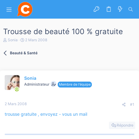
Trousse de beauté 100 % gratuite
A
D
Sonia
2 Mars 2008
u
a
t
t
Beauté & Santé
e
e
u
d
r
e
d
d
e
é
Sonia
l
b
a
Administrateur
u
Membre de l'équipe
d
t
i
s
2 Mars 2008
c
#1
u
trousse gratuite , envoyez - vous un mail
s
s
i
Répondre
o
n