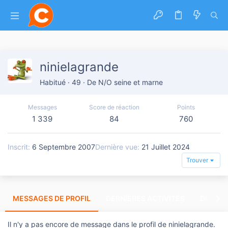
ninielagrande
Habitué
·
49
·
De
N/O seine et marne
Messages
Score de réaction
Points
1 339
84
760
Inscrit
6 Septembre 2007
Dernière vue
21 Juillet 2024
Trouver
MESSAGES DE PROFIL
DERNIÈRES ACTIVITÉS
DERNIE
Il n'y a pas encore de message dans le profil de ninielagrande.