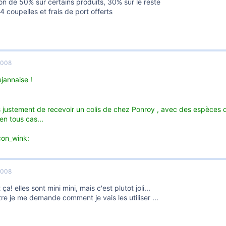
n de 50% sur certains produits, 30% sur le reste
 coupelles et frais de port offerts
2008
jannaise !
 justement de recevoir un colis de chez Ponroy , avec des espèces d
n tous cas...
con_wink:
2008
 ça! elles sont mini mini, mais c'est plutot joli...
re je me demande comment je vais les utiliser ...