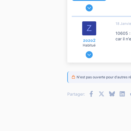
13 Mai 2007
64 698
15 444
18 Janvi
Z
10 810
10605 :
car il n
zozo2
Habitué
20 Novembre 2007
1 507
0
556
N'est pas ouverte pour d'autres r
Facebook
X
Bluesky
Li
Partager: