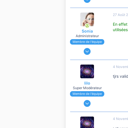
1 248
30
27 Août 
760
En effet
Lyon(69)/Dagneux(01)
utilisées
Sonia
Administrateur
Membre de l'équipe
24 Novembre 2006
191 184
37 107
4 Novem
10 810
tjrs val
lilo
Super Modérateur
Membre de l'équipe
13 Mai 2007
64 698
15 444
4 Novem
10 810