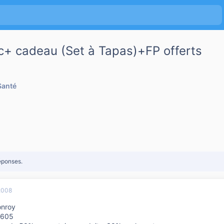
duc+ cadeau (Set à Tapas)+FP offerts
Santé
éponses.
2008
onroy
0605