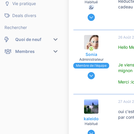
Réductio
Habitué
Vie pratique
cadeau 4
5 Juin 2007
Deals divers
1 118
Rechercher
42
760
26 Août 
Quoi de neuf
Avignon
Hello Me
Nouveaux messages
Membres
Sonia
Administrateur
Membres en ligne
Nouveaux messages de profil
Je viens
Membre de l'équipe
mignon e
24 Novembre 2006
Dernières activités
Nouveaux messages de profil
191 184
Merci :i
Rechercher dans les messages de profil
37 107
10 810
27 Août 
oui c'est
par cont
kaleido
Habitué
18 Décembre 2006