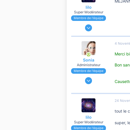
MEJANNAI
lilo
Super Modérateur
Membre de l'équipe
13 Mai 2007
64 698
15 444
4 Novem
10 810
Merci bi
Sonia
Bon sang
Administrateur
Membre de l'équipe
24 Novembre 2006
Causett
191 184
37 107
10 810
24 Nove
tout le 
lilo
Super Modérateur
super, l
Membre de l'équipe