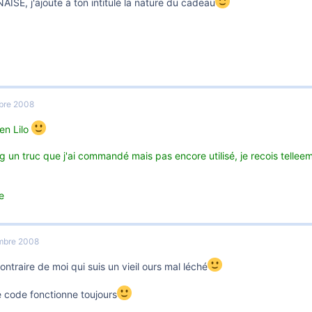
SE, j'ajoute à ton intitulé la nature du cadeau
bre 2008
en Lilo
 un truc que j'ai commandé mais pas encore utilisé, je recois telleem
e
mbre 2008
contraire de moi qui suis un vieil ours mal léché
e code fonctionne toujours