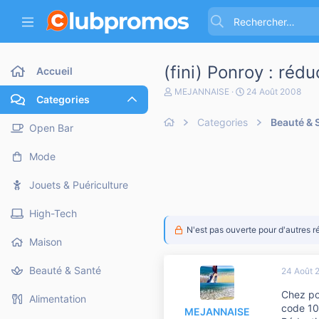
(fini) Ponroy : ré
Accueil
A
D
MEJANNAISE
24 Août 2008
Categories
u
a
t
t
Categories
Beauté & 
e
e
Open Bar
u
d
r
e
Mode
d
d
e
é
l
b
Jouets & Puériculture
a
u
d
t
High-Tech
i
s
N'est pas ouverte pour d'autres r
c
Maison
u
s
Beauté & Santé
24 Août 
s
i
Chez p
o
Alimentation
n
code 1
MEJANNAISE