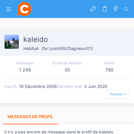
kaleido
Habitué
·
De
Lyon(69)/Dagneux(01)
Messages
Score de réaction
Points
1 248
30
760
Inscrit
18 Décembre 2006
Dernière vue
3 Juin 2026
Trouver
MESSAGES DE PROFIL
DERNIÈRES ACTIVITÉS
DERNIE
Il n'y a pas encore de message dans le profil de kaleido.