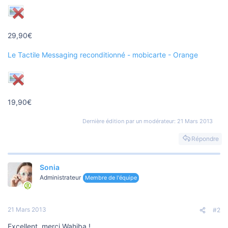
o
n
29,90€
Le Tactile Messaging reconditionné - mobicarte - Orange
19,90€
Dernière édition par un modérateur:
21 Mars 2013
Répondre
Sonia
Administrateur
Membre de l'équipe
21 Mars 2013
#2
Excellent, merci Wahiba !