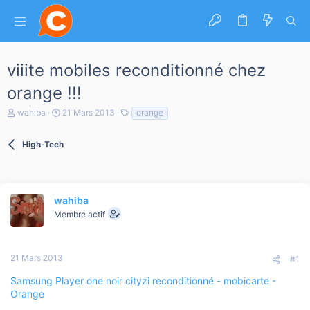
viiite mobiles reconditionné chez
orange !!!
A
D
T
wahiba
21 Mars 2013
orange
u
a
a
t
t
g
e
High-Tech
e
s
u
d
r
e
d
d
e
é
l
wahiba
b
a
u
Membre actif
d
t
i
s
c
21 Mars 2013
#1
u
s
Samsung Player one noir cityzi reconditionné - mobicarte -
s
Orange
i