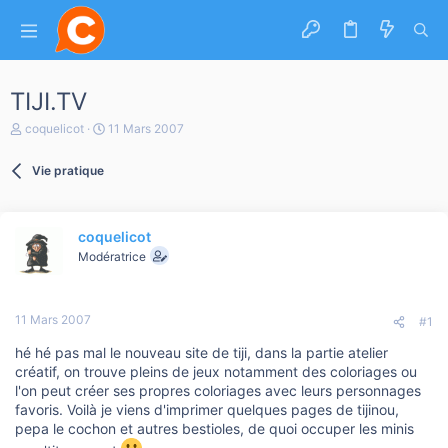
TIJI.TV
A
D
coquelicot
11 Mars 2007
u
a
t
t
Vie pratique
e
e
u
d
r
e
d
d
coquelicot
e
é
l
b
Modératrice
a
u
d
t
i
11 Mars 2007
s
#1
c
hé hé pas mal le nouveau site de tiji, dans la partie atelier
u
s
créatif, on trouve pleins de jeux notamment des coloriages ou
s
l'on peut créer ses propres coloriages avec leurs personnages
i
favoris. Voilà je viens d'imprimer quelques pages de tijinou,
o
pepa le cochon et autres bestioles, de quoi occuper les minis
n