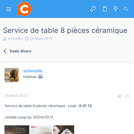
Service de table 8 pièces céramique
A
D
schmolle
26 Mars 2013
u
a
t
t
Deals divers
e
e
u
d
r
e
d
d
schmolle
e
é
l
b
Habitué
a
u
d
t
i
26 Mars 2013
s
#1
c
u
Service de table 8 pièces céramique : code :
G 01 13
s
s
valable jusqu'au 30/04/2013
i
o
n