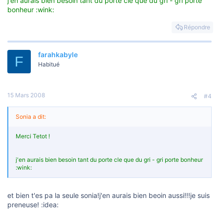
j'en aurais bien besoin tant du porte cle que du gri - gri porte
bonheur :wink:
Répondre
farahkabyle
F
Habitué
15 Mars 2008
#4
Sonia a dit:
Merci Tetot !
j'en aurais bien besoin tant du porte cle que du gri - gri porte bonheur
:wink:
et bien t'es pa la seule sonia!j'en aurais bien beoin aussi!!!je suis
preneuse! :idea: