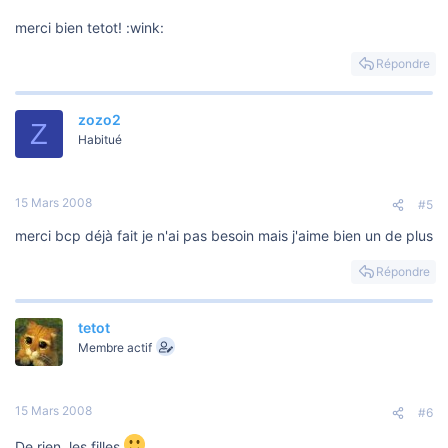
merci bien tetot! :wink:
Répondre
zozo2
Z
Habitué
15 Mars 2008
#5
merci bcp déjà fait je n'ai pas besoin mais j'aime bien un de plus
Répondre
tetot
Membre actif
15 Mars 2008
#6
De rien, les filles