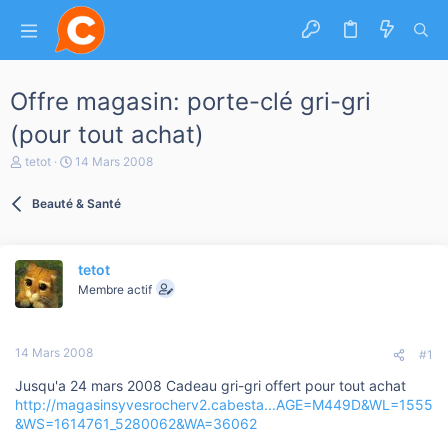
Offre magasin: porte-clé gri-gri
(pour tout achat)
A
D
tetot
14 Mars 2008
u
a
t
t
Beauté & Santé
e
e
u
d
r
e
d
d
tetot
e
é
l
b
Membre actif
a
u
d
t
i
14 Mars 2008
s
#1
c
Jusqu'a 24 mars 2008 Cadeau gri-gri offert pour tout achat
u
s
http://magasinsyvesrocherv2.cabesta...AGE=M449D&WL=1555
s
&WS=1614761_5280062&WA=36062
i