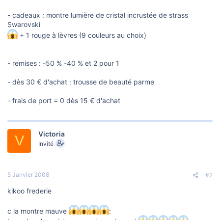
o
n
- cadeaux : montre lumière de cristal incrustée de strass
Swarovski
+ 1 rouge à lèvres (9 couleurs au choix)
- remises : -50 % -40 % et 2 pour 1
- dès 30 € d'achat : trousse de beauté parme
- frais de port = 0 dès 15 € d'achat
Victoria
V
Invité
5 Janvier 2008
#2
kikoo frederie
c la montre mauve
: