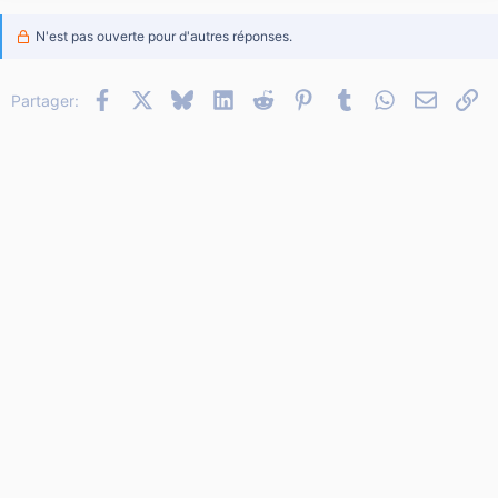
N'est pas ouverte pour d'autres réponses.
Facebook
X
Bluesky
LinkedIn
Reddit
Pinterest
Tumblr
WhatsApp
Email
Li
Partager: