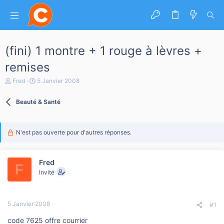
(fini) 1 montre + 1 rouge à lèvres +
remises
A
D
Fred
5 Janvier 2008
u
a
t
t
Beauté & Santé
e
e
u
d
r
e
d
d
N'est pas ouverte pour d'autres réponses.
e
é
l
b
a
u
d
t
Fred
F
i
Invité
s
c
u
s
5 Janvier 2008
#1
s
i
code 7625 offre courrier