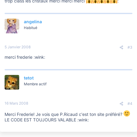
trop class les cristaux merci merci merci
:
angelina
Habitué
5 Janvier 2008
#3
merci frederie :wink:
tetot
Membre actif
16 Mars 2008
#4
Merci Frederie! Je vois que P.Ricaud c'est ton site préféré?
LE CODE EST TOUJOURS VALABLE :wink: