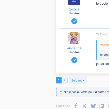
le code
zozo2
Habitué
20 Novembre 2007
1 507
0
29 Déce
556
zozo2 
angelina
Habitué
le cod
11 Janvier 2007
8 145
je l'ai 
116
2 810
1
2
Suivant
50
69
N'est pas ouverte pour d'autres r
Facebook
X
Bluesky
Li
Partager: