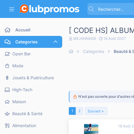
[ CODE HS] ALBUM
Accueil
A
D
MEJANNAISE
18 Août 2007
Categories
u
a
t
t
Categories
Beauté & 
e
e
Open Bar
u
d
r
e
Mode
d
d
e
é
l
b
Jouets & Puériculture
a
u
d
t
High-Tech
i
s
N'est pas ouverte pour d'autres r
c
Maison
u
s
1
2
Suivant
Beauté & Santé
s
i
o
Alimentation
18 Août 
n