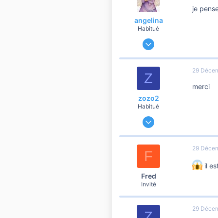
je pense
angelina
Habitué
11 Janvier 2007
8 145
116
29 Déce
Z
2 810
merci
50
zozo2
69
Habitué
20 Novembre 2007
1 507
0
29 Déce
F
556
il e
Fred
Invité
29 Déce
Z