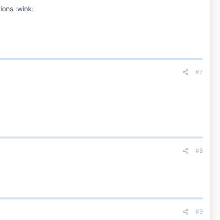
ions :wink:
#7
#8
#9