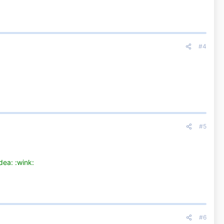
#4
#5
dea: :wink:
#6