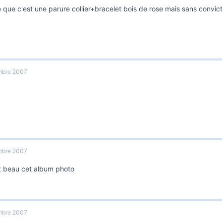
 que c'est une parure collier+bracelet bois de rose mais sans convict
mbre 2007
mbre 2007
st beau cet album photo
mbre 2007