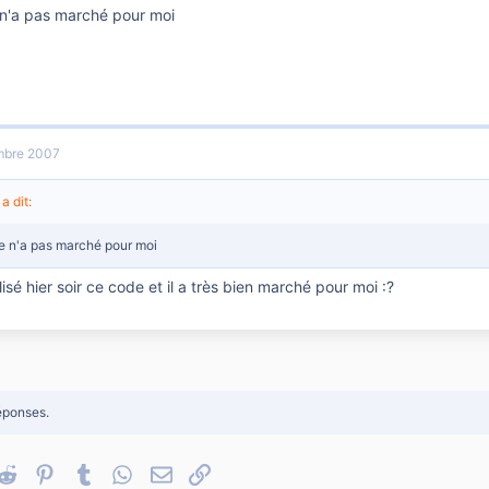
 n'a pas marché pour moi
mbre 2007
a dit:
e n'a pas marché pour moi
utilisé hier soir ce code et il a très bien marché pour moi :?
éponses.
nkedIn
Reddit
Pinterest
Tumblr
WhatsApp
Email
Lien