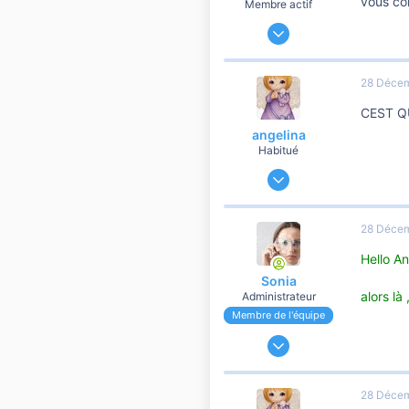
vous co
Membre actif
9 Mars 2007
582
0
28 Déce
56
CEST Q
46
angelina
saint jean
Habitué
album.aufeminin.com
11 Janvier 2007
8 145
116
28 Déce
2 810
Hello An
50
Sonia
69
alors là
Administrateur
Membre de l'équipe
24 Novembre 2006
191 179
37 106
28 Déce
10 810