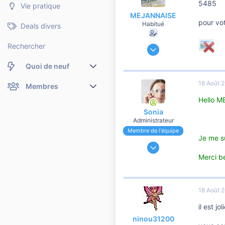
5485
Vie pratique
MEJANNAISE
pour vot
Habitué
Deals divers
5 Juin 2007
Rechercher
1 118
Quoi de neuf
42
760
18 Août 
Nouveaux messages
Membres
Avignon
Hello 
Membres en ligne
Nouveaux messages de profil
Sonia
Administrateur
Dernières activités
Nouveaux messages de profil
Membre de l'équipe
Je me su
24 Novembre 2006
Rechercher dans les messages de profil
191 179
Merci 
37 106
10 810
18 Août 
il est j
ninou31200