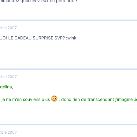
mmandez quoi chez eux en petit prix ?
mbre 2007
UOI LE CADEAU SURPRISE SVP? :wink:
mbre 2007
gélina,
 , je ne m'en souviens plus
, donc rien de transcendant j'imagine :i
mbre 2007