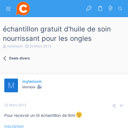
échantillon gratuit d'huile de soin
nourrissant pour les ongles
A
D
mylenium
22 Mars 2013
u
a
t
t
Deals divers
e
e
u
d
r
e
d
d
e
é
mylenium
l
b
M
a
Membre
u
d
t
i
s
22 Mars 2013
c
#1
u
s
Pour recevoir un tit échantillon de 9ml
s
i
Inscription