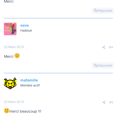
Merci
Répondre
seve
Habitué
22 Mars 2013
#4
Merci
Répondre
mafamille
Membre actif
22 Mars 2013
#5
merci beaucoup !!!