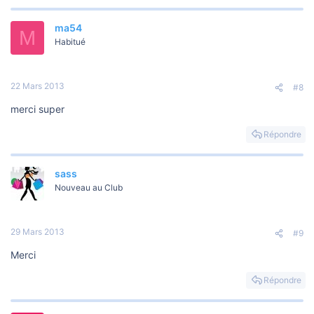
ma54
M
Habitué
22 Mars 2013
#8
merci super
Répondre
sass
Nouveau au Club
29 Mars 2013
#9
Merci
Répondre