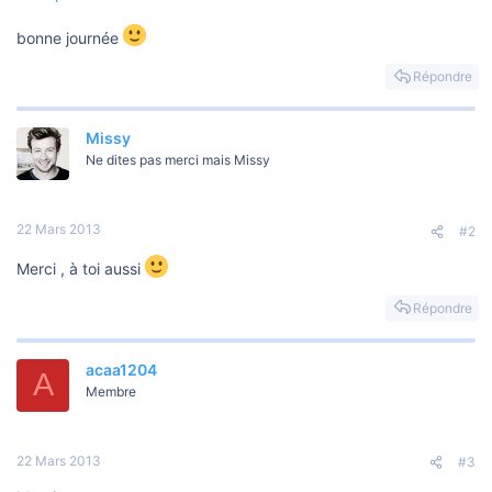
o
n
bonne journée
Répondre
Missy
Ne dites pas merci mais Missy
22 Mars 2013
#2
Merci , à toi aussi
Répondre
acaa1204
A
Membre
22 Mars 2013
#3